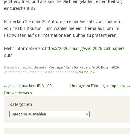
jetzt eröffnet, und alle sind herzlich eingeladen, einen Beitrag
einzureichen! ✍️
Entdecken Sie über 20 Aufrufe zu einer Vielzahl von Themen –
von #KI bis #Kultur – und wählen Sie ein Thema aus, um Ihr
Fachwissen auf der internationalen Bühne zu präsentieren.
Mehr Informationen:
https://2026.ifla.org/wlic-2026-call-papers-
out/
Dieser Beitrag wurde unter
Vorträge / Calls for Papers
,
WLIC Busan 2026
veröffentlicht. Setze ein Lesezeichen auf den
Permalink
.
Beitragsnavigation
←
Jetzt mitmachen: IFLA-100-
Umfrage zu Führungskompetenz
→
Fotowettbewerb
Kategorien
Kategorien