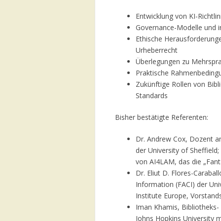
Entwicklung von KI-Richtli
Governance-Modelle und ins
Ethische Herausforderung
Urheberrecht
Überlegungen zu Mehrsprac
Praktische Rahmenbedingun
Zukünftige Rollen von Bib
Standards
Bisher bestätigte Referenten:
Dr. Andrew Cox, Dozent an
der University of Sheffield
von AI4LAM, das die „Fanta
Dr. Eliut D. Flores-Caraba
Information (FACI) der Uni
Institute Europe, Vorstand
Iman Khamis, Bibliotheks-
Johns Hopkins University m