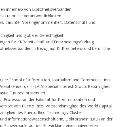
nien innerhalb von Bibliotheksverbänden
titutionelle Verantwortlichkeiten
en, darunter Voreingenommenheit, Datenschutz und
higkeit und globaler Gerechtigkeit
gen für KI-Bereitschaft und Entscheidungsfindung
liotheksverbänden in Bezug auf KI-Kompetenz und berufliche
 der School of Information, Journalism and Communication
; Vorsitzender der IFLA AI Special Interest Group; Ratsmitglied
stic Futures“ präsentiert
llo, Professor an der Fakultät für Kommunikation und
versität von Puerto Rico, Vorstandsmitglied des World Capital
smitglied des Puerto Rico Technology Cluster
 und Informationswissenschaftlerin, Doktorandin (EdD) an der
it Schwerpunkt auf der Entwicklung eines universellen