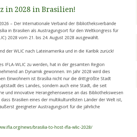
 in 2028 in Brasilien!
 2026 – Der Internationale Verband der Bibliotheksverbände
sília in Brasilien als Austragungsort für den Weltkongress für
LIC) 2028 vom 21. bis 24. August 2028 ausgewählt.
nd der WLIC nach Lateinamerika und in die Karibik zurück!
des IFLA-WLIC zu werden, hat in der gesamten Region
unehmend an Dynamik gewonnen. Im Jahr 2028 wird dies
onen Einwohnern ist Brasília nicht nur die drittgrößte Stadt
uptstadt des Landes, sondern auch eine Stadt, die seit
che und innovative Herangehensweise an das Bibliothekswesen
dass Brasilien eines der multikulturellsten Länder der Welt ist,
äußerst geeigneter Austragungsort für die jährliche
ww.ifla.org/news/brasilia-to-host-ifla-wlic-2028/