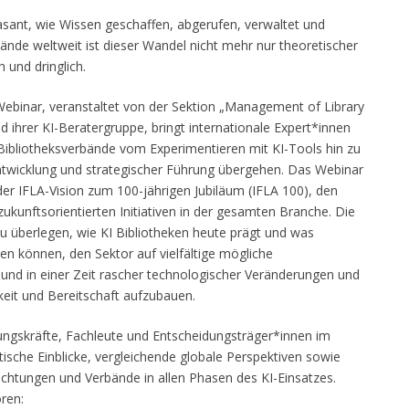
rasant, wie Wissen geschaffen, abgerufen, verwaltet und
bände weltweit ist dieser Wandel nicht mehr nur theoretischer
h und dringlich.
Webinar, veranstaltet von der Sektion „Management of Library
 ihrer KI-Beratergruppe, bringt internationale Expert*innen
ibliotheksverbände vom Experimentieren mit KI-Tools hin zu
kentwicklung und strategischer Führung übergehen. Das Webinar
der IFLA-Vision zum 100-jährigen Jubiläum (IFLA 100), den
ukunftsorientierten Initiativen in der gesamten Branche. Die
u überlegen, wie KI Bibliotheken heute prägt und was
en können, den Sektor auf vielfältige mögliche
und in einer Zeit rascher technologischer Veränderungen und
eit und Bereitschaft aufzubauen.
ungskräfte, Fachleute und Entscheidungsträger*innen im
tische Einblicke, vergleichende globale Perspektiven sowie
ichtungen und Verbände in allen Phasen des KI-Einsatzes.
ren: