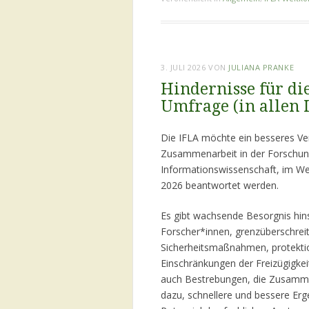
3. JULI 2026
VON
JULIANA PRANKE
Hindernisse für d
Umfrage (in allen 
Die IFLA möchte ein besseres Ver
Zusammenarbeit in der Forschung,
Informationswissenschaft, im We
2026 beantwortet werden.
Es gibt wachsende Besorgnis hins
Forscher*innen, grenzüberschre
Sicherheitsmaßnahmen, protektio
Einschränkungen der Freizügigkeit
auch Bestrebungen, die Zusammena
dazu, schnellere und bessere Erg