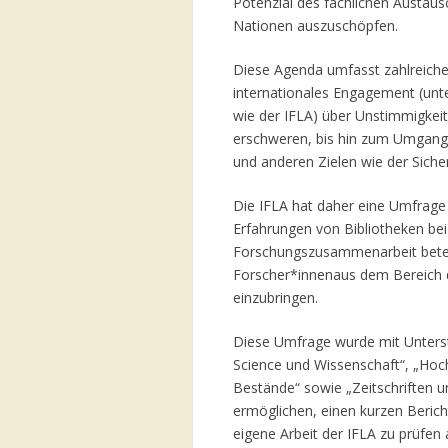
Potenzial des fachlichen Austaus
Nationen auszuschöpfen.
Diese Agenda umfasst zahlreiche 
internationales Engagement (unte
wie der IFLA) über Unstimmigkei
erschweren, bis hin zum Umgang
und anderen Zielen wie der Sicher
Die IFLA hat daher eine Umfrage v
Erfahrungen von Bibliotheken bei
Forschungszusammenarbeit beteili
Forscher*innenaus dem Bereich d
einzubringen.
Diese Umfrage wurde mit Unters
Science und Wissenschaft“, „Hoc
Bestände“ sowie „Zeitschriften un
ermöglichen, einen kurzen Berich
eigene Arbeit der IFLA zu prüfen 