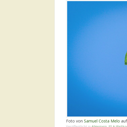
Foto von
Samuel Costa Melo
au
Veröffentlicht in
Allgemein
,
IFLA-Weltko