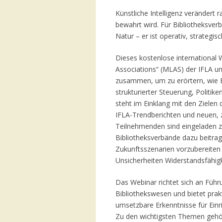
Künstliche Intelligenz verändert 
bewahrt wird. Für Bibliotheksver
Natur – er ist operativ, strategisc
Dieses kostenlose international 
Associations“ (MLAS) der IFLA und
zusammen, um zu erörtern, wie B
strukturierter Steuerung, Politi
steht im Einklang mit den Zielen 
IFLA-Trendberichten und neuen, z
Teilnehmenden sind eingeladen z
Bibliotheksverbände dazu beitrag
Zukunftsszenarien vorzubereiten 
Unsicherheiten Widerstandsfähigk
Das Webinar richtet sich an Führ
Bibliothekswesen und bietet prak
umsetzbare Erkenntnisse für Einr
Zu den wichtigsten Themen gehö