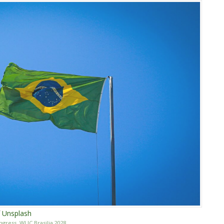
f
Unsplash
ngress
,
WLIC Brasilia 2028