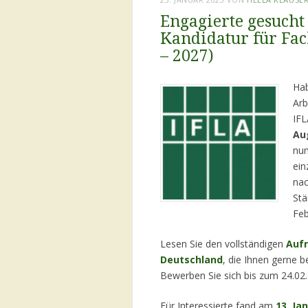
Engagierte gesucht 
Kandidatur für Fac
– 2027)
Hab
Arb
IFL
Au
nun
ein
nac
Stä
Feb
Lesen Sie den vollständigen
Aufr
Deutschland
, die Ihnen gerne b
Bewerben Sie sich bis zum 24.02
Für Interessierte fand am
13. Ja