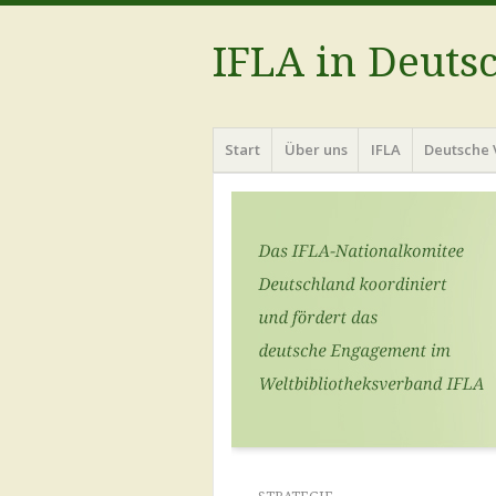
IFLA in Deuts
Menü
Zum
Start
Über uns
IFLA
Deutsche 
Inhalt
springen