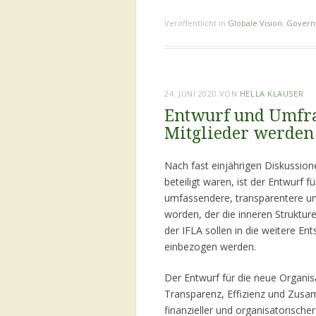
Veröffentlicht in
Globale Vision
,
Govern
24. JUNI 2020
VON
HELLA KLAUSER
Entwurf und Umfra
Mitglieder werden
Nach fast einjährigen Diskussione
beteiligt waren, ist der Entwurf 
umfassendere, transparentere und
worden, der die inneren Struktur
der IFLA sollen in die weitere 
einbezogen werden.
Der Entwurf für die neue Organis
Transparenz, Effizienz und Zusam
finanzieller und organisatorische