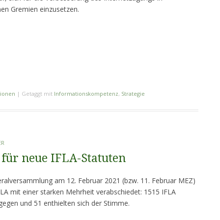
nen Gremien einzusetzen.
tionen
|
Getaggt mit
Informationskompetenz
,
Strategie
ER
für neue IFLA-Statuten
eralversammlung am 12. Februar 2021 (bzw. 11. Februar MEZ)
LA mit einer starken Mehrheit verabschiedet: 1515 IFLA
gegen und 51 enthielten sich der Stimme.