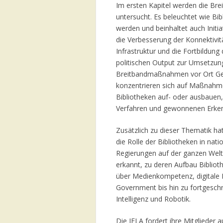
Im ersten Kapitel werden die Bre
untersucht. Es beleuchtet wie Bi
werden und beinhaltet auch Init
die Verbesserung der Konnektivitä
Infrastruktur und die Fortbildun
politischen Output zur Umsetzung
Breitbandmaßnahmen vor Ort Ge
konzentrieren sich auf Maßnahmen
Bibliotheken auf- oder ausbauen
Verfahren und gewonnenen Erken
Zusätzlich zu dieser Thematik ha
die Rolle der Bibliotheken in nati
Regierungen auf der ganzen Welt
erkannt, zu deren Aufbau Biblio
über Medienkompetenz, digitale 
Government bis hin zu fortgesch
Intelligenz und Robotik.
Die IFLA fordert ihre Mitglieder 