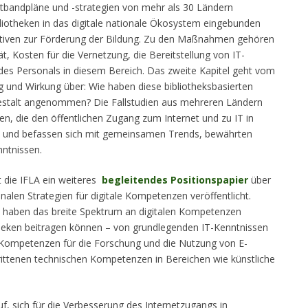
itbandpläne und -strategien von mehr als 30 Ländern
bliotheken in das digitale nationale Ökosystem eingebunden
iativen zur Förderung der Bildung. Zu den Maßnahmen gehören
t, Kosten für die Vernetzung, die Bereitstellung von IT-
g des Personals in diesem Bereich. Das zweite Kapitel geht vom
 und Wirkung über: Wie haben diese bibliotheksbasierten
stalt angenommen? Die Fallstudien aus mehreren Ländern
, die den öffentlichen Zugang zum Internet und zu IT in
, und befassen sich mit gemeinsamen Trends, bewährten
ntnissen.
t die IFLA ein weiteres
begleitendes Positionspapier
über
onalen Strategien für digitale Kompetenzen veröffentlicht.
 haben das breite Spektrum an digitalen Kompetenzen
theken beitragen können – von grundlegenden IT-Kenntnissen
Kompetenzen für die Forschung und die Nutzung von E-
rittenen technischen Kompetenzen in Bereichen wie künstliche
auf, sich für die Verbesserung des Internetzugangs in