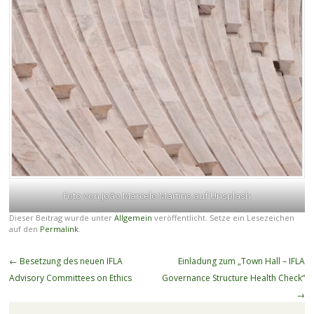
Foto von João Marcelo Martins auf Unsplash
Dieser Beitrag wurde unter
Allgemein
veröffentlicht. Setze ein Lesezeichen
auf den
Permalink
.
Beitragsnavigation
←
Besetzung des neuen IFLA
Einladung zum „Town Hall – IFLA
Advisory Committees on Ethics
Governance Structure Health Check“
→