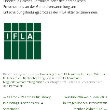
Einreichung dieses Formulars oder des persönlichen
Ernscheinens an der Generalversammlung am
Entscheidungsfindungsprozess der IFLA aktiv teilzunehmen.
Dieser Beitrag wurde unter
Governing Board
,
IFLA-Nationalkomitee
,
Mitarbeit
IFLA-Gremien
,
Nachrichten
abgelegt und mit
IFLA-Vorstand
,
Mitgliederversammlung
,
Vision
verschlagwortet. Setze ein Lesezeichen auf
den
Permalink
.
Beitragsnavigation
←
Call for 2021 Entries: für Library
Was Bibliotheken zu den SDGs
Publishing Directories bis 14.
beitragen können: Interview mit
September
Stephen Wyber (IFLA)
→