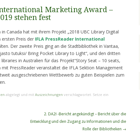
International Marketing Award –
019 stehen fest
a in Canada hat mit ihrem Projekt „2018 UBC Library Digital
 ersten Preis der
IFLA PressReader International
lten. Der zweite Preis ging an die Stadtbibliothek in Vantaa,
rjasto tutuksi/ Bring Pocket Library to Light“, und den dritten
 libraries in Australien für das Projekt“Story Seat – 10 seats,
m mit PressReader veranstaltet die IFLA Sektion Management
eltweit ausgeschriebenen Wettbewerb zu guten Beispielen zum
en.
nen
abgelegt und mit
Auszeichnungen
verschlagwortet. Setze ein
2. DA2I -Bericht angekündigt – Bericht über die
Entwicklung und den Zugang zu Informationen und die
Rolle der Bibliotheken
→