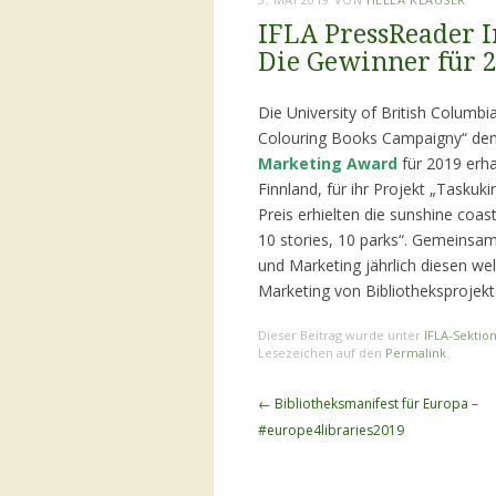
IFLA PressReader 
Die Gewinner für 2
Die University of British Columbi
Colouring Books Campaigny“ den
Marketing Award
für 2019 erha
Finnland, für ihr Projekt „Taskuki
Preis erhielten die sunshine coast
10 stories, 10 parks“. Gemeinsa
und Marketing jährlich diesen w
Marketing von Bibliotheksprojekt
Dieser Beitrag wurde unter
IFLA-Sektio
Lesezeichen auf den
Permalink
.
Beitragsnavigation
←
Bibliotheksmanifest für Europa –
#europe4libraries2019