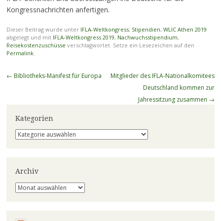
Kongressnachrichten anfertigen.
Dieser Beitrag wurde unter
IFLA-Weltkongress
,
Stipendien
,
WLIC Athen 2019
abgelegt und mit
IFLA-Weltkongress 2019
,
Nachwuchsstipendium
,
Reisekostenzuschüsse
verschlagwortet. Setze ein Lesezeichen auf den
Permalink
.
Beitragsnavigation
←
Bibliotheks-Manifest für Europa
Mitglieder des IFLA-Nationalkomitees
Deutschland kommen zur
Jahressitzung zusammen
→
Kategorien
Kategorien
Archiv
Archiv