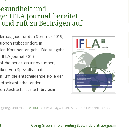
Gesundheit und
e: IFLA Journal bereitet
 und ruft zu Beiträgen auf
nderausgabe für den Sommer 2019,
tionen insbesondere in
len Kontinenten geht. Die Ausgabe
 IFLA Journal 2019
oll die neuesten Innovationen,
ken von Spezialisten der
n, um die entscheidende Rolle der
liotheksmitarbeitenden
on Abstracts ist noch
bis zum
bgelegt und mit
IFLA-Journal
verschlagwortet. Setze ein Lesezeichen auf
!
Going Green: Implementing Sustainable Strategies in