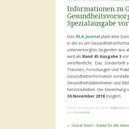
Informationen zu 
Gesundheitsvorsorg
Spezialausgabe vor
Das
IFLA Journal
plant eine So
in der es um Gesundheitsinforma
unterversorgten Gegenden aus al
wird als
Band 45 Ausgabe 3
von
veröffentlicht. Das Sonderheft s
Theorien, Forschungen und Prakti
Gesundheitsinformation vorstelle
Gesundheitsbibliotheken und Bib
hervorzuheben. Die Einreichung v
30.November 2018
möglich.
Dieser Beitrag wurde unter
Allgemein
a
den
Permalink
.
Beitragsnavigation
←
Global Vision – Danke für alle Ideen