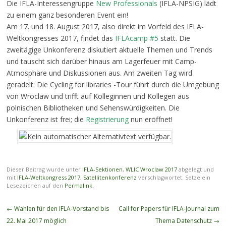
Die IFLA-Interessengruppe
New Professionals
(IFLA-NPSIG) lädt
zu einem ganz besonderen Event ein!
Am 17. und 18. August 2017, also direkt im Vorfeld des IFLA-
Weltkongresses 2017, findet das
IFLAcamp #5
statt. Die
zweitägige Unkonferenz diskutiert aktuelle Themen und Trends
und tauscht sich darüber hinaus am Lagerfeuer mit Camp-
Atmosphäre und Diskussionen aus. Am zweiten Tag wird
geradelt: Die Cycling for libraries -Tour führt durch die Umgebung
von Wroclaw und trifft auf Kolleginnen und Kollegen aus
polnischen Bibliotheken und Sehenswürdigkeiten. Die
Unkonferenz ist frei; die
Registrierung
nun eröffnet!
Dieser Beitrag wurde unter
IFLA-Sektionen
,
WLIC Wroclaw 2017
abgelegt und
mit
IFLA-Weltkongress 2017
,
Satellitenkonferenz
verschlagwortet. Setze ein
Lesezeichen auf den
Permalink
.
Beitragsnavigation
←
Wahlen für den IFLA-Vorstand bis
Call for Papers für IFLA-Journal zum
22. Mai 2017 möglich
Thema Datenschutz
→