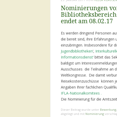
Nominierungen von
Bibliotheksbereich
endet am 08.02.17
Es werden dringend Personen aus
die bereit sind, ihre Erfahrungen
einzubringen. Insbesondere für d
Jugendbibliotheken
‘,
Interkulturel
Informationsdienst
‘
bittet das Se
baldigst um Interessenmeldungen
Ausschusses die Teilnahme an de
Weltkongresse. Die damit verbu
Reisekostenzuschüsse können 
Angaben Ihrer fachlichen Qualif
IFLA-Nationalkomitees .
Die Nominierung für die Amtsze
Dieser Beitrag wurde unter
Bewerbung
abgelegt und mit
Nominierung
verschla