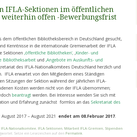
 IFLA-Sektionen im öffentlichen
 weiterhin offen -Bewerbungsfrist
 dem öffentlichen Bibliotheksbereich in Deutschland gesucht,
 und Kenntnisse in die internationale Gremienarbeit der IFLA
ie Sektionen
‚öffentliche Bibliotheken‘,
‚
Kinder- und
le Bibliotheksarbeit
und
‚
Angebote im Auskunfts- und
kretariat des IFLA-Nationalkomitees Deutschland herzlich und
. IFLA erwartet von den Mitgliedern eines Ständigen
n Sitzungen der Sektion während der jährlichen IFLA-
ndenen Kosten werden nicht von der IFLA übernommen;
jedoch
beantragt
werden. Bei Interesse wenden Sie sich mit
ikation und Erfahrung zunächst formlos an das
Sekretariat des
it August 2017 – August 2021
endet am 08.Februar 2017
.
,
IFLA-Nationalkomitee
,
IFLA-Sektionen
,
Mitarbeit IFLA-Gremien
,
Stipendien
gwortet. Setze ein Lesezeichen auf den
Permalink
.