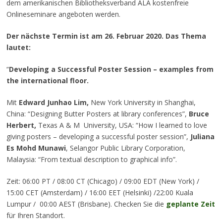
dem amerikanischen Bibliotheksverband ALA kostenfreie
Onlineseminare angeboten werden.
Der nächste Termin ist am 26. Februar 2020. Das Thema
lautet:
“
Developing a Successful Poster Session – examples from
the international floor.
Mit
Edward Junhao Lim,
New York University in Shanghai,
China: “Designing Butter Posters at library conferences”,
Bruce
Herbert,
Texas A & M University, USA: “How I learned to love
giving posters – developing a successful poster session”,
Juliana
Es Mohd Munawi
, Selangor Public Library Corporation,
Malaysia: “From textual description to graphical info”.
Zeit: 06:00 PT / 08:00 CT (Chicago) / 09:00 EDT (New York) /
15:00 CET (Amsterdam) / 16:00 EET (Helsinki) /22:00 Kuala
Lumpur / 00:00 AEST (Brisbane). Checken Sie die
geplante Zeit
für Ihren Standort.