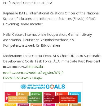
Professional Committee at IFLA
Raphaëlle BATS, International Relations Officer of the National
School of Libraries and Information Sciences (Enssib), Cfibd’s
Governing Board member
Hella Klauser, Internationale Kooperation, German Library
Association, Deutscher Bibliotheksverband e.V.,
Kompetenznetzwerk für Bibliotheken
Moderation: Loida Garcia-Febo, ALA Chair, UN 2030 Sustainable
Development Goals Task Force, ALA Immediate Past President
https://ala-
REGISTRIERUNG:
events.zoom.us/webinar/register/WN_f-
OVVMIKRkSAWtLkTX6qlw